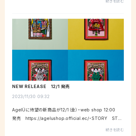
続きを読む
様には大変ご不便ご迷惑をおかけいたしますが、何...
NEW RELEASE 12/1 発売
2023/11/30 09:32
AgelÜに待望の新商品が12/1（金）・web shop 12:00
発売 https://agelushop.official.ec/・STORY STO
RY YOKOHAMA 桜木町駅前コレットマーレ5階 11:0
続きを読む
0 OPEN・梅田 Loft 大阪市北区茶屋...